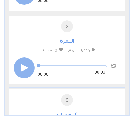
00:00
2
البقرة
0
6419
استماع
اعجاب
00:00
00:00
3
آل عمران
0
3797
استماع
اعجاب