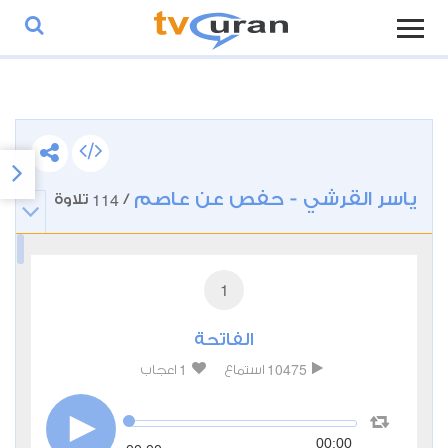
ياسر القرشي - حفص عن عاصم
114
/
تلاوة
1
الفاتحة
1
10475
استماع
اعجاب
00:00