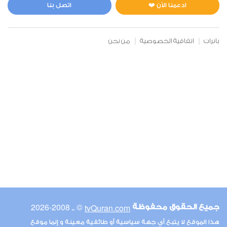
0
3296
استماع
اعجاب
ادعمنا الآن ❤️
اتصل بنا
بانرات
اتفاقية الخصوصية
من نحن
00:00
00:00
6
الأنعام
0
9691
استماع
اعجاب
00:00
00:00
© ـ 2008-2026
tvQuran.com
جميع الحقوق محفوظة
7
هذا الموقع لا يتبع أي جهة سياسية أو طائفية معينة و إنما موقع