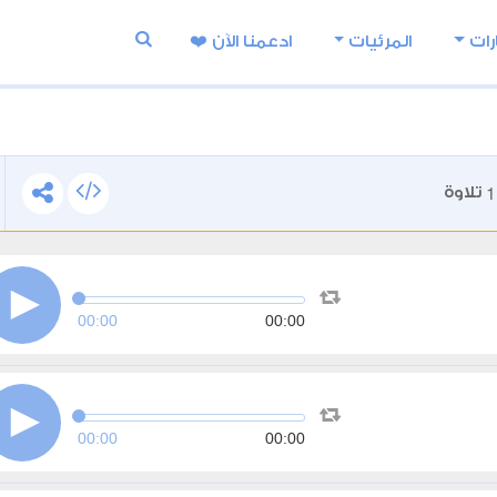
رات
المرئيات
ادعمنا اﻵن ❤️
1
تلاوة
00:00
00:00
00:00
00:00