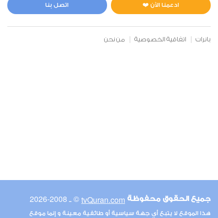
0
3307
استماع
اعجاب
ادعمنا الآن ❤️
اتصل بنا
بانرات
اتفاقية الخصوصية
من نحن
00:00
00:00
6
الأنعام
0
9692
استماع
اعجاب
00:00
00:00
© ـ 2008-2026
tvQuran.com
جميع الحقوق محفوظة
7
هذا الموقع لا يتبع أي جهة سياسية أو طائفية معينة و إنما موقع