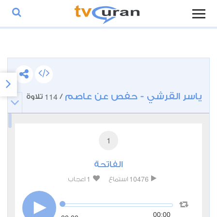
ياسر القرشي - حفص عن عاصم
114
/
تلاوة
1
الفاتحة
1
10476
استماع
اعجاب
00:00