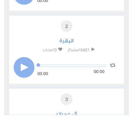
00:00
2
البقرة
0
6421
استماع
اعجاب
00:00
00:00
3
آل عمران
0
3798
استماع
اعجاب