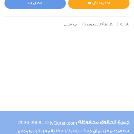
0
3231
استماع
اعجاب
ادعمنا الآن ❤️
اتصل بنا
بانرات
اتفاقية الخصوصية
من نحن
00:00
00:00
6
الأنعام
0
9689
استماع
اعجاب
00:00
00:00
© ـ 2008-2026
tvQuran.com
جميع الحقوق محفوظة
7
هذا الموقع لا يتبع أي جهة سياسية أو طائفية معينة و إنما موقع