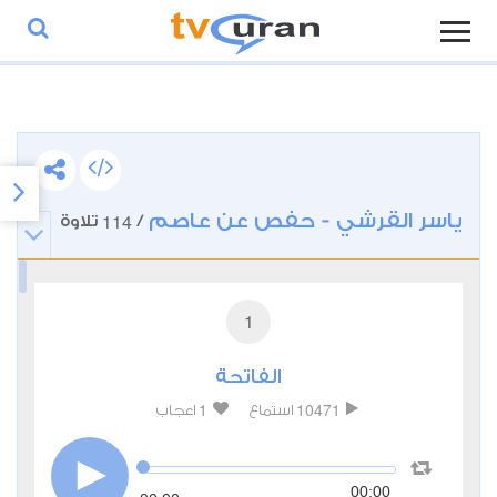
ياسر القرشي - حفص عن عاصم
114
/
تلاوة
1
الفاتحة
1
10471
استماع
اعجاب
00:00