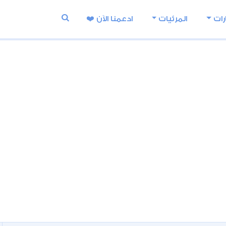
رات
المرئيات
ادعمنا اﻵن ❤️