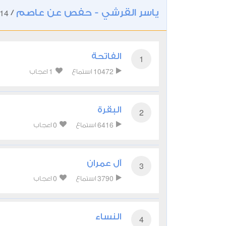
ياسر القرشي - حفص عن عاصم
14
/
الفاتحة
1
1
10472
استماع
اعجاب
البقرة
2
0
6416
استماع
اعجاب
آل عمران
3
0
3790
استماع
اعجاب
النساء
4