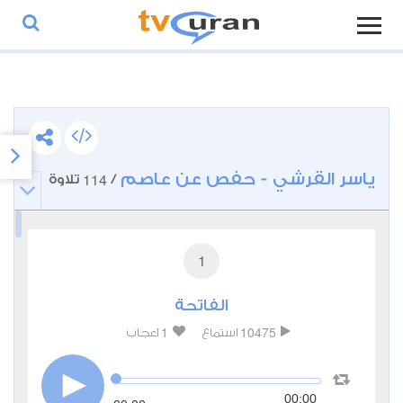
ياسر القرشي - حفص عن عاصم
114
/
تلاوة
1
الفاتحة
1
10475
استماع
اعجاب
00:00