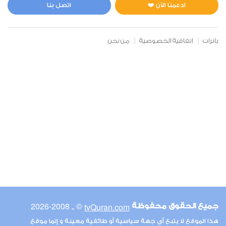
0
3288
استماع
اعجاب
ادعمنا الآن ❤️
اتصل بنا
بانرات
اتفاقية الخصوصية
من نحن
00:00
00:00
6
الأنعام
0
9690
استماع
اعجاب
00:00
00:00
© ـ 2008-2026
tvQuran.com
جميع الحقوق محفوظة
7
هذا الموقع لا يتبع أي جهة سياسية أو طائفية معينة و إنما موقع