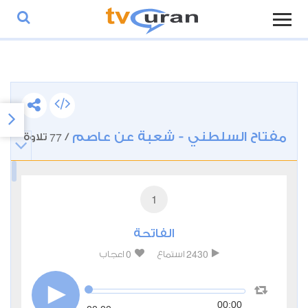
مفتاح السلطني - شعبة عن عاصم
77
/
تلاوة
1
الفاتحة
0
2430
استماع
اعجاب
00:00