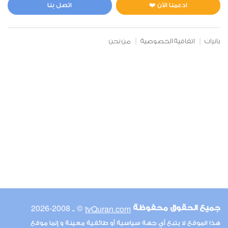
0
2168
استماع
اعجاب
ادعمنا الآن ❤️
اتصل بنا
بانرات
اتفاقية الخصوصية
من نحن
00:00
00:00
6
الأنعام
0
2238
استماع
اعجاب
00:00
00:00
© ـ 2008-2026
tvQuran.com
جميع الحقوق محفوظة
7
هذا الموقع لا يتبع أي جهة سياسية أو طائفية معينة و إنما موقع