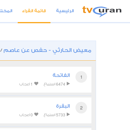
الرئيسية
قائمة القراء
المختا
معيض الحارثي - حفص عن عاصم
/
الفاتحة
1
1
6474
استماع
اعجاب
البقرة
2
0
5733
استماع
اعجاب