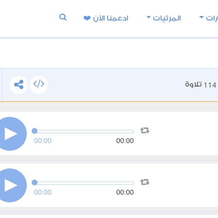
رات
المرئيات
ادعمنا اﻵن ❤️
114
تلاوة
00:00
00:00
00:00
00:00