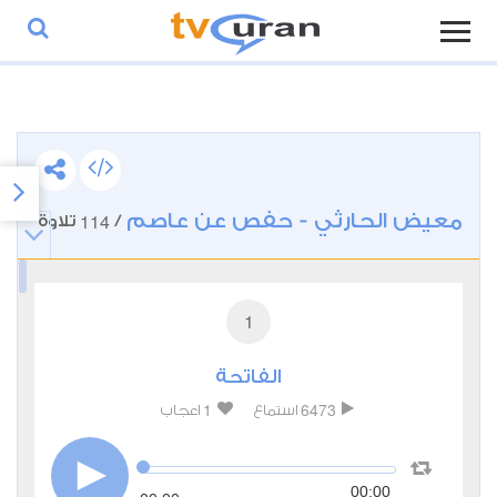
معيض الحارثي - حفص عن عاصم
114
/
تلاوة
1
الفاتحة
1
6473
استماع
اعجاب
00:00