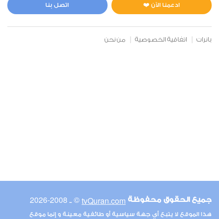
0
2927
استماع
اعجاب
ادعمنا الآن ❤️
اتصل بنا
بانرات
اتفاقية الخصوصية
من نحن
00:00
00:00
6
الأنعام
0
2721
استماع
اعجاب
00:00
00:00
© ـ 2008-2026
tvQuran.com
جميع الحقوق محفوظة
7
هذا الموقع لا يتبع أي جهة سياسية أو طائفية معينة و إنما موقع