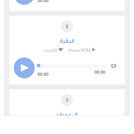
00:00
2
البقرة
0
5733
استماع
اعجاب
00:00
00:00
3
آل عمران
0
3651
استماع
اعجاب