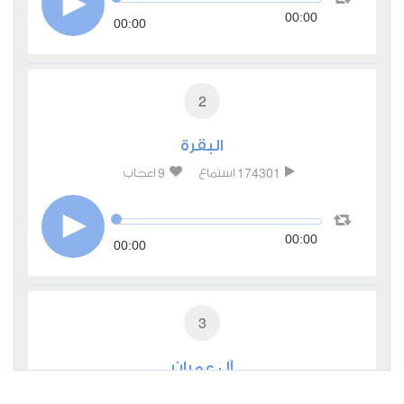
00:00
00:00
2
البقرة
9
174301
استماع
اعجاب
00:00
00:00
3
آل عمران
3
54236
استماع
اعجاب