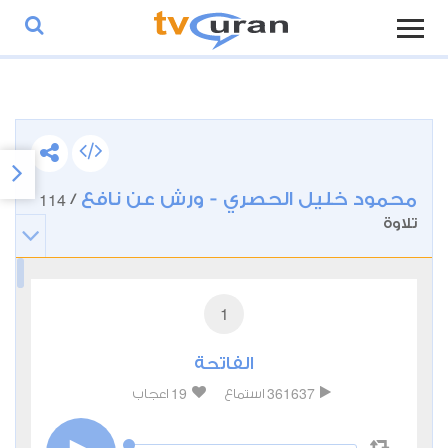
محمود خليل الحصري - ورش عن نافع
114
/
تلاوة
1
الفاتحة
19
361637
استماع
اعجاب