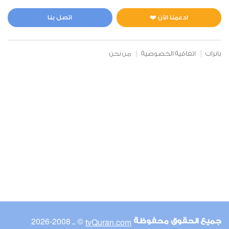
المائدة
3
29157
استماع
اعجاب
ادعمنا الآن ❤️
اتصل بنا
بانرات
اتفاقية الخصوصية
من نحن
00:00
00:00
6
الأنعام
3
24705
استماع
اعجاب
00:00
00:00
© ـ 2008-2026
tvQuran.com
جميع الحقوق محفوظة
7