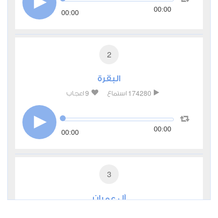
00:00
00:00
2
البقرة
9
174280
استماع
اعجاب
00:00
00:00
3
آل عمران
3
54220
استماع
اعجاب