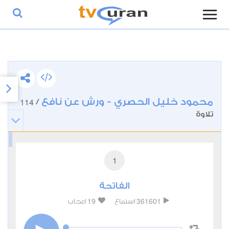
محمود خليل الحصري - ورش عن نافع
114
/
تلاوة
1
الفاتحة
19
361601
استماع
اعجاب