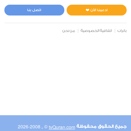
المائدة
3
29152
استماع
اعجاب
ادعمنا الآن ❤️
اتصل بنا
بانرات
اتفاقية الخصوصية
من نحن
00:00
00:00
6
الأنعام
3
24700
استماع
اعجاب
00:00
00:00
© ـ 2008-2026
tvQuran.com
جميع الحقوق محفوظة
7