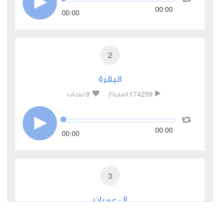
00:00
00:00
2
البقرة
9
174259
استماع
اعجاب
00:00
00:00
3
آل عمران
3
54212
استماع
اعجاب