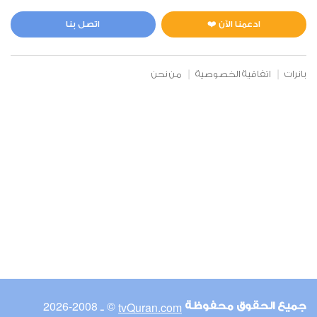
المائدة
3
29150
استماع
اعجاب
ادعمنا الآن ❤️
اتصل بنا
بانرات
اتفاقية الخصوصية
من نحن
00:00
00:00
6
الأنعام
3
24697
استماع
اعجاب
00:00
00:00
© ـ 2008-2026
tvQuran.com
جميع الحقوق محفوظة
7