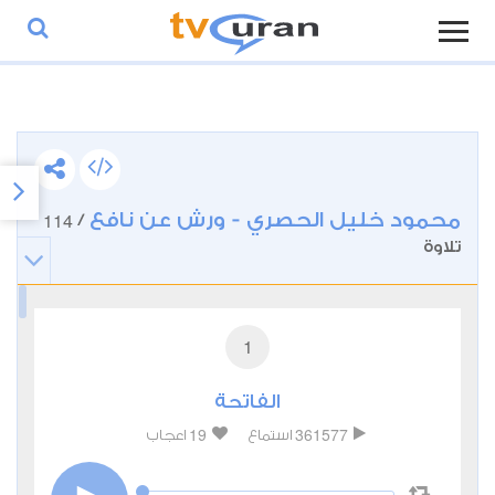
محمود خليل الحصري - ورش عن نافع
114
/
تلاوة
1
الفاتحة
19
361577
استماع
اعجاب