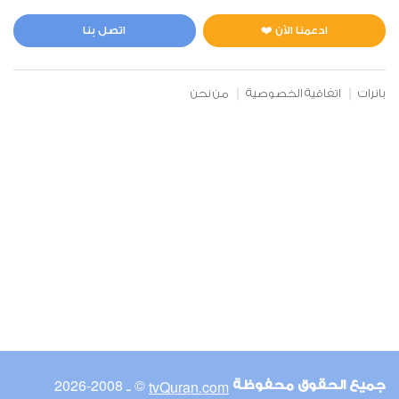
المائدة
3
29164
استماع
اعجاب
ادعمنا الآن ❤️
اتصل بنا
بانرات
اتفاقية الخصوصية
من نحن
00:00
00:00
6
الأنعام
3
24708
استماع
اعجاب
00:00
00:00
© ـ 2008-2026
tvQuran.com
جميع الحقوق محفوظة
7