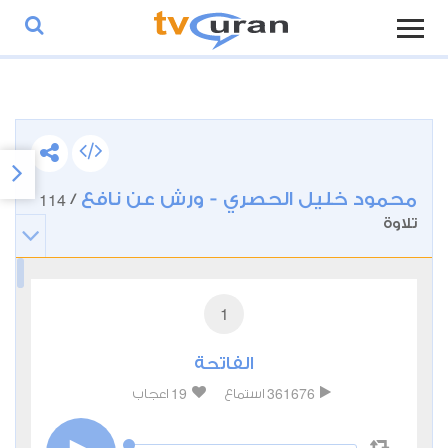
محمود خليل الحصري - ورش عن نافع
114
/
تلاوة
1
الفاتحة
19
361676
استماع
اعجاب