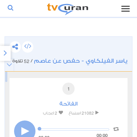
ياسر الفيلكاوي - حفص عن عاصم
52
/
تلاوة
1
الفاتحة
2
21082
استماع
اعجاب
00:00