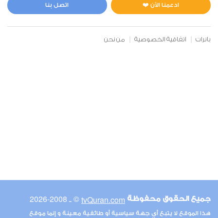
1
6439
استماع
اعجاب
ادعمنا الآن ❤️
اتصل بنا
بانرات
اتفاقية الخصوصية
من نحن
00:00
00:00
67
الملك
0
5593
استماع
اعجاب
00:00
00:00
© ـ 2008-2026
tvQuran.com
جميع الحقوق محفوظة
68
هذا الموقع لا يتبع أي جهة سياسية أو طائفية معينة و إنما موقع