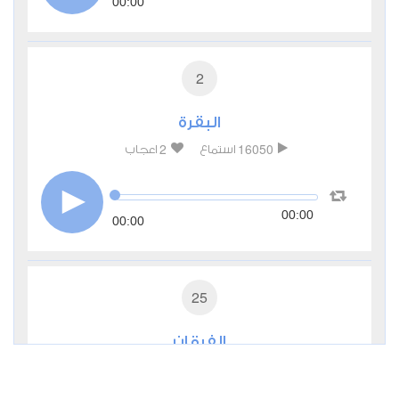
00:00
2
البقرة
2
16050
استماع
اعجاب
00:00
00:00
25
الفرقان
0
7358
استماع
اعجاب