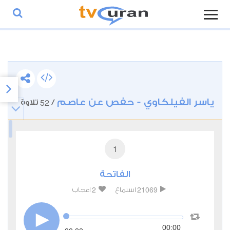
ياسر الفيلكاوي - حفص عن عاصم
52
/
تلاوة
1
الفاتحة
2
21069
استماع
اعجاب
00:00