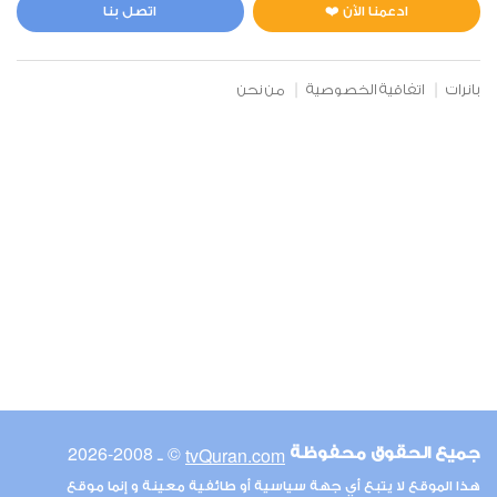
1
6435
استماع
اعجاب
ادعمنا الآن ❤️
اتصل بنا
بانرات
اتفاقية الخصوصية
من نحن
00:00
00:00
67
الملك
0
5564
استماع
اعجاب
00:00
00:00
© ـ 2008-2026
tvQuran.com
جميع الحقوق محفوظة
68
هذا الموقع لا يتبع أي جهة سياسية أو طائفية معينة و إنما موقع