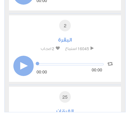
00:00
2
البقرة
2
16045
استماع
اعجاب
00:00
00:00
25
الفرقان
0
7353
استماع
اعجاب