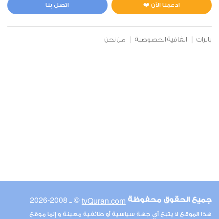
1
6436
استماع
اعجاب
ادعمنا الآن ❤️
اتصل بنا
بانرات
اتفاقية الخصوصية
من نحن
00:00
00:00
67
الملك
0
5565
استماع
اعجاب
00:00
00:00
© ـ 2008-2026
tvQuran.com
جميع الحقوق محفوظة
68
هذا الموقع لا يتبع أي جهة سياسية أو طائفية معينة و إنما موقع