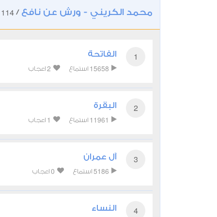
محمد الكريني - ورش عن نافع
114
/
ت
الفاتحة
1
2
15658
استماع
اعجاب
البقرة
2
1
11961
استماع
اعجاب
آل عمران
3
0
5186
استماع
اعجاب
النساء
4