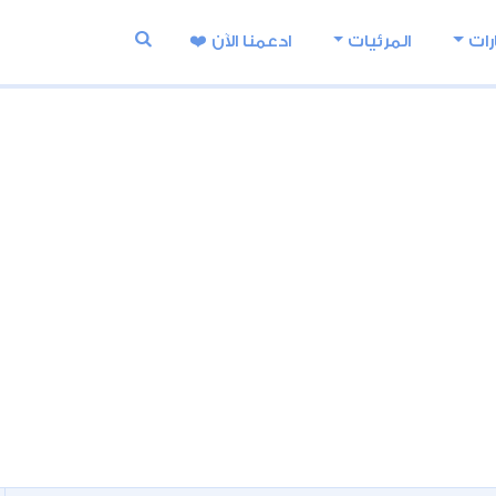
رات
المرئيات
ادعمنا اﻵن ❤️