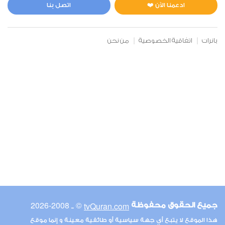
0
3487
استماع
اعجاب
ادعمنا الآن ❤️
اتصل بنا
بانرات
اتفاقية الخصوصية
من نحن
00:00
00:00
6
الأنعام
0
3437
استماع
اعجاب
00:00
00:00
© ـ 2008-2026
tvQuran.com
جميع الحقوق محفوظة
7
هذا الموقع لا يتبع أي جهة سياسية أو طائفية معينة و إنما موقع