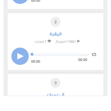
00:00
2
البقرة
1
11961
استماع
اعجاب
00:00
00:00
3
آل عمران
0
5186
استماع
اعجاب