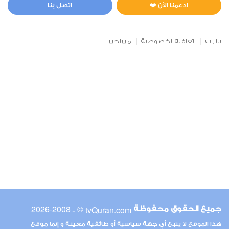
0
3494
استماع
اعجاب
ادعمنا الآن ❤️
اتصل بنا
بانرات
اتفاقية الخصوصية
من نحن
00:00
00:00
6
الأنعام
0
3439
استماع
اعجاب
00:00
00:00
© ـ 2008-2026
tvQuran.com
جميع الحقوق محفوظة
7
هذا الموقع لا يتبع أي جهة سياسية أو طائفية معينة و إنما موقع