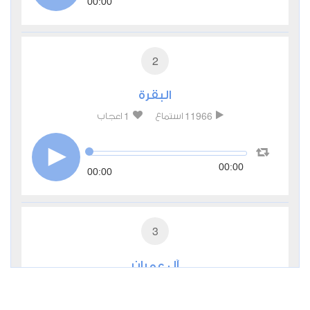
00:00
2
البقرة
1
11966
استماع
اعجاب
00:00
00:00
3
آل عمران
0
5189
استماع
اعجاب