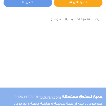
0
3487
استماع
اعجاب
ادعمنا الآن ❤️
اتصل بنا
بانرات
اتفاقية الخصوصية
من نحن
00:00
00:00
6
الأنعام
0
3437
استماع
اعجاب
00:00
00:00
© ـ 2008-2026
tvQuran.com
جميع الحقوق محفوظة
7
هذا الموقع لا يتبع أي جهة سياسية أو طائفية معينة و إنما موقع