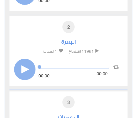
00:00
2
البقرة
1
11961
استماع
اعجاب
00:00
00:00
3
آل عمران
0
5186
استماع
اعجاب