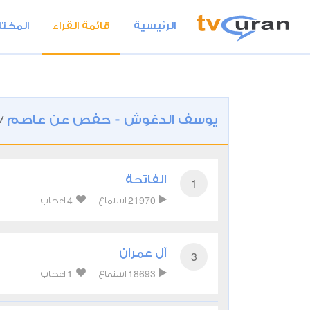
الرئيسية
قائمة القراء
المختا
يوسف الدغوش - حفص عن عاصم
/
الفاتحة
1
4
21970
استماع
اعجاب
آل عمران
3
1
18693
استماع
اعجاب