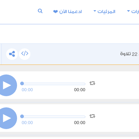
رات
المرئيات
ادعمنا اﻵن ❤️
22
تلاوة
00:00
00:00
00:00
00:00