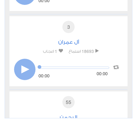
00:00
3
آل عمران
1
18693
استماع
اعجاب
00:00
00:00
55
الرحمن
0
12787
استماع
اعجاب