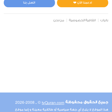
2
9418
استماع
اعجاب
ادعمنا الآن ❤️
اتصل بنا
بانرات
اتفاقية الخصوصية
من نحن
00:00
00:00
75
القيامة
1
9811
استماع
اعجاب
00:00
00:00
© ـ 2008-2026
tvQuran.com
جميع الحقوق محفوظة
82
هذا الموقع لا يتبع أي جهة سياسية أو طائفية معينة و إنما موقع