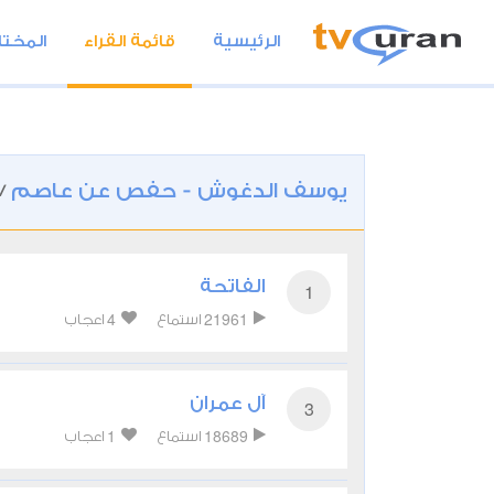
الرئيسية
قائمة القراء
المختا
يوسف الدغوش - حفص عن عاصم
/
الفاتحة
1
4
21961
استماع
اعجاب
آل عمران
3
1
18689
استماع
اعجاب