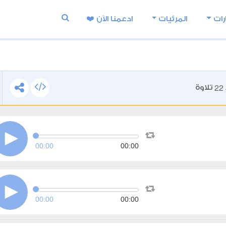
رات
المرئيات
ادعمنا اﻵن ❤️
22
تلاوة
00:00
00:00
00:00
00:00