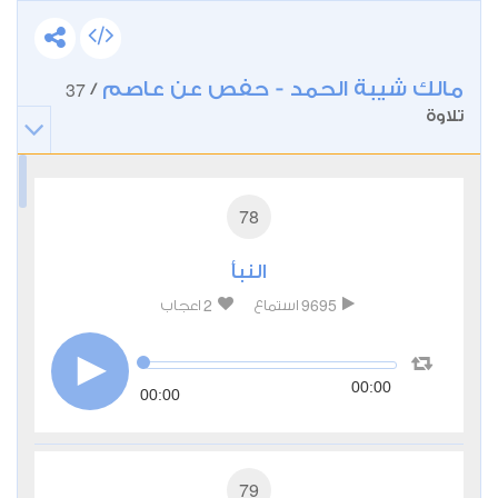
مالك شيبة الحمد - حفص عن عاصم
37
/
تلاوة
78
النبأ
2
9695
استماع
اعجاب
00:00
00:00
79