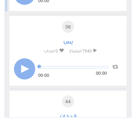
00:00
36
يس
0
7540
استماع
اعجاب
00:00
00:00
44
الدخان
2
4548
استماع
اعجاب