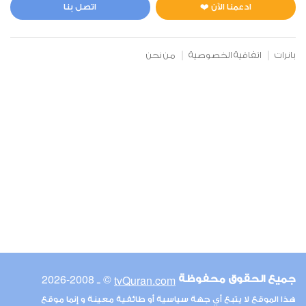
1
6879
استماع
اعجاب
ادعمنا الآن ❤️
اتصل بنا
بانرات
اتفاقية الخصوصية
من نحن
00:00
00:00
76
الإنسان
2
4872
استماع
اعجاب
00:00
00:00
© ـ 2008-2026
tvQuran.com
جميع الحقوق محفوظة
85
هذا الموقع لا يتبع أي جهة سياسية أو طائفية معينة و إنما موقع