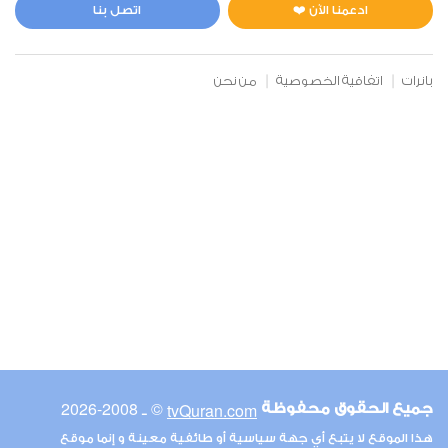
2
8134
استماع
اعجاب
ادعمنا الآن ❤️
اتصل بنا
بانرات
اتفاقية الخصوصية
من نحن
00:00
00:00
20
طه
0
5993
استماع
اعجاب
00:00
00:00
© ـ 2008-2026
tvQuran.com
جميع الحقوق محفوظة
27
هذا الموقع لا يتبع أي جهة سياسية أو طائفية معينة و إنما موقع