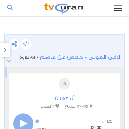
لافي العوني - حفص عن عاصم
54
/
تلاوة
3
آل عمران
2
27923
استماع
اعجاب
00:00