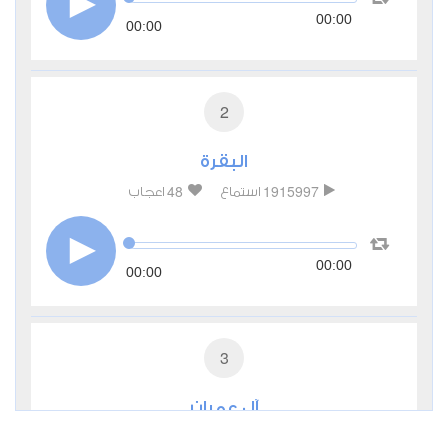
00:00
00:00
2
البقرة
48
1915997
استماع
اعجاب
00:00
00:00
3
آل عمران
18
413058
استماع
اعجاب