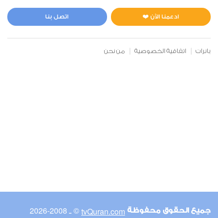
المائدة
14
111903
استماع
اعجاب
ادعمنا الآن ❤️
اتصل بنا
بانرات
اتفاقية الخصوصية
من نحن
00:00
00:00
6
الأنعام
6
99459
استماع
اعجاب
00:00
00:00
© ـ 2008-2026
tvQuran.com
جميع الحقوق محفوظة
7