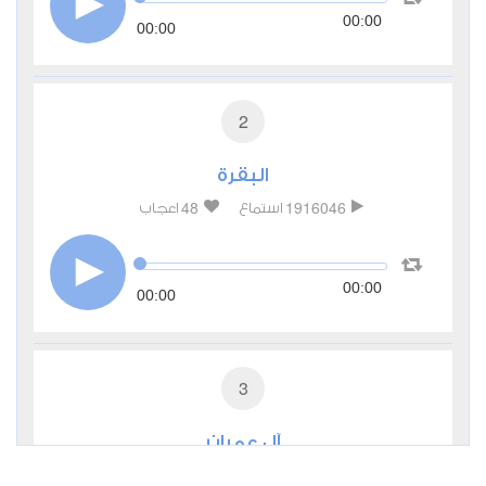
00:00
00:00
2
البقرة
48
1916046
استماع
اعجاب
00:00
00:00
3
آل عمران
18
413083
استماع
اعجاب