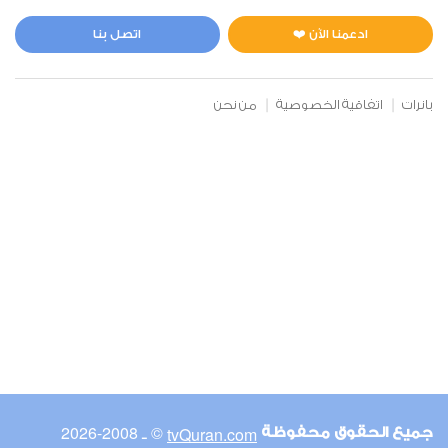
المائدة
14
111917
استماع
اعجاب
ادعمنا الآن ❤️
اتصل بنا
بانرات
اتفاقية الخصوصية
من نحن
00:00
00:00
6
الأنعام
6
99474
استماع
اعجاب
00:00
00:00
© ـ 2008-2026
tvQuran.com
جميع الحقوق محفوظة
7