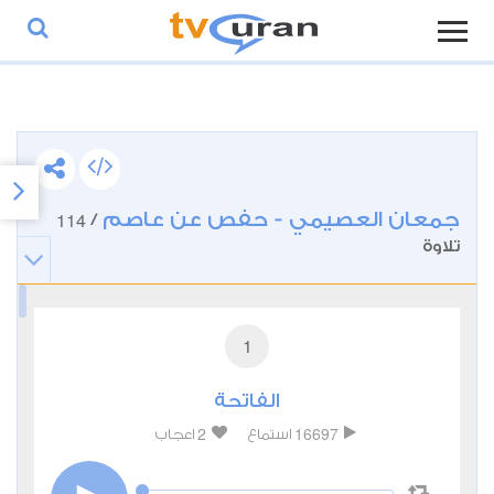
جمعان العصيمي - حفص عن عاصم
114
/
تلاوة
1
الفاتحة
2
16697
استماع
اعجاب