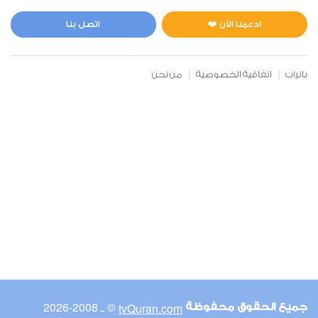
المائدة
0
4796
استماع
اعجاب
ادعمنا الآن ❤️
اتصل بنا
بانرات
اتفاقية الخصوصية
من نحن
00:00
00:00
6
الأنعام
0
9719
استماع
اعجاب
00:00
00:00
© ـ 2008-2026
tvQuran.com
جميع الحقوق محفوظة
7