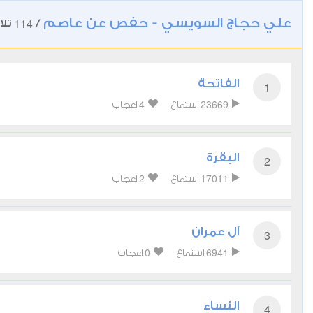
علي حجاج السويسي - حفص عن عاصم
114
/
تلا
الفاتحة
1
4
23669
استماع
اعجاب
البقرة
2
2
17011
استماع
اعجاب
آل عمران
3
0
6941
استماع
اعجاب
النساء
4