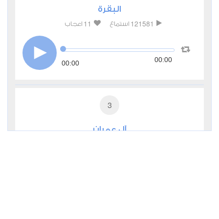
البقرة
11
121581
استماع
اعجاب
00:00
00:00
3
آل عمران
3
39277
استماع
اعجاب
00:00
00:00