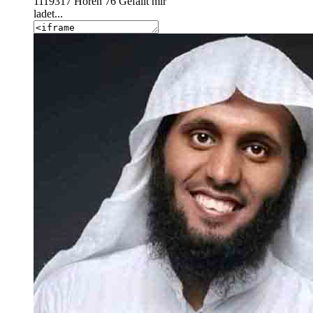
1119317
Hören
76
Gefällt mir
ladet...