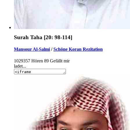
Surah Taha [20: 98-114]
Mansour Al-Salmi
/
Schöne Koran Rezitation
1029357
Hören
89
Gefällt mir
ladet...