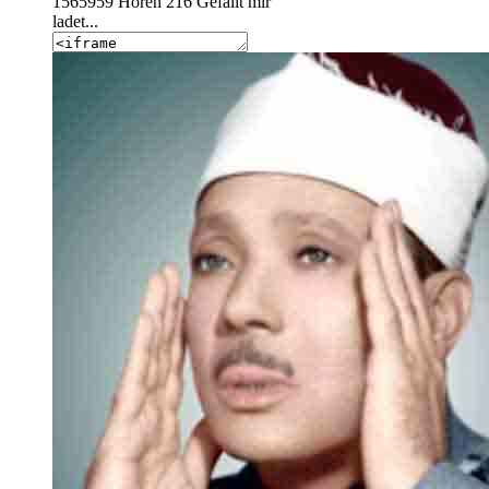
1565959
Hören
216
Gefällt mir
ladet...