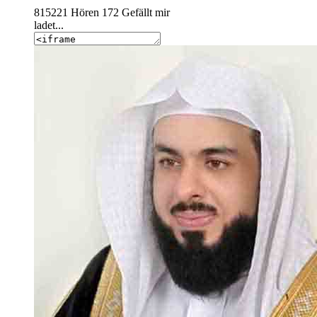
815221
Hören
172
Gefällt mir
ladet...