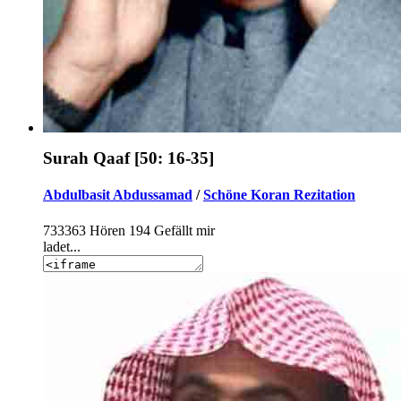
Surah Qaaf [50: 16-35]
Abdulbasit Abdussamad
/
Schöne Koran Rezitation
733363
Hören
194
Gefällt mir
ladet...