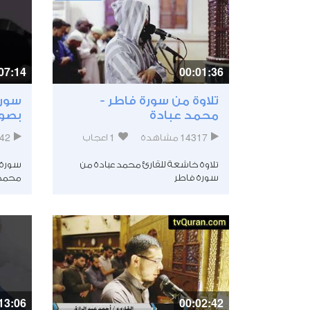
07:14
00:01:36
تلاوة من سورة فاطر -
سورة
محمد عبادة
بصوت
42
1
14317
مشاهدة
اعجاب
تلاوة خاشعة للقارئ محمد عبادة من
سورة ا
سورة فاطر
محمد 
13:06
00:02:42