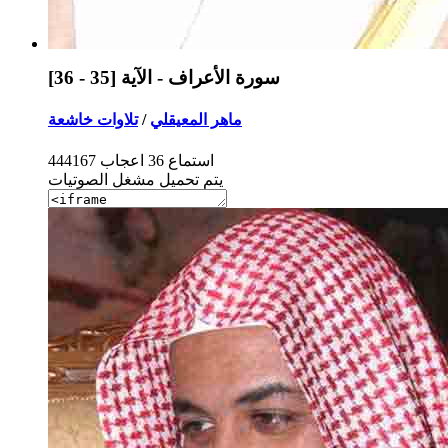
سورة الأعراف - الآية [35 - 36]
ماهر المعيقلي
/
تلاوات خاشعة
استماع
36
اعجاب
444167
يتم تحميل مشغل الصوتيات