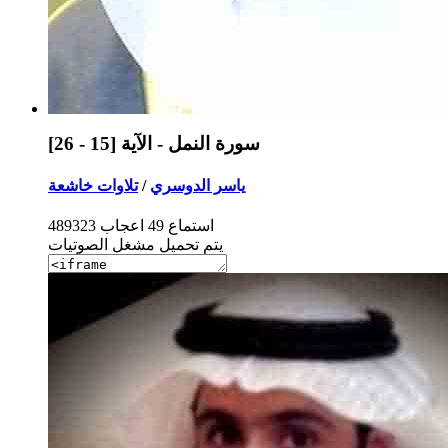
سورة النمل - الآية [15 - 26]
ياسر الدوسري
/
تلاوات خاشعة
استماع
49
اعجاب
489323
يتم تحميل مشغل الصوتيات