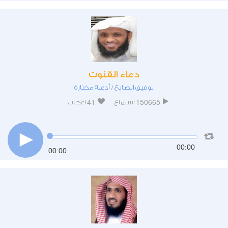
دعاء القنوت
توفيق الصايغ
أدعية مختارة
/
41
150665
استماع
اعجاب
00:00
00:00