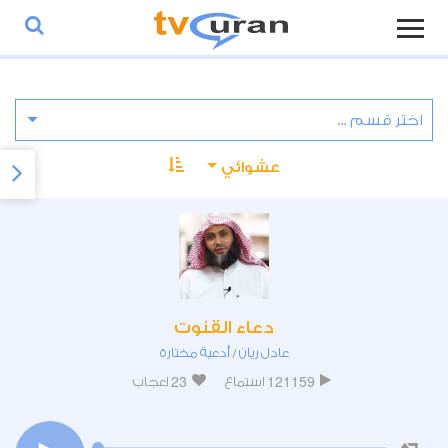
عشوائي
دعاء القنوت
عادل ريان
أدعية مختارة
/
23
121159
استماع
اعجاب