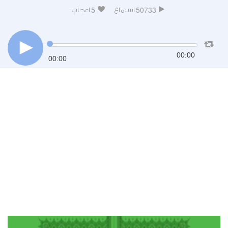
5
50733
استماع
اعجاب
00:00
00:00