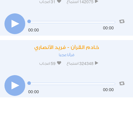
31
142075
استماع
اعجاب
00:00
00:00
خادم القرآن - فريد الأنصاري
قرآنا عجبا
59
324348
استماع
اعجاب
00:00
00:00