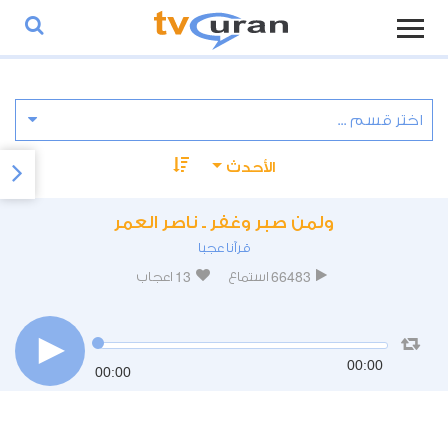
الأحدث
ولمن صبر وغفر ـ ناصر العمر
قرآنا عجبا
13
66483
استماع
اعجاب
00:00
00:00